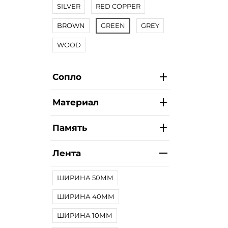
SILVER
RED COPPER
BROWN
GREEN
GREY
WOOD
Сопло
Материал
Память
Лента
ШИРИНА 50ММ
ШИРИНА 40ММ
ШИРИНА 10ММ