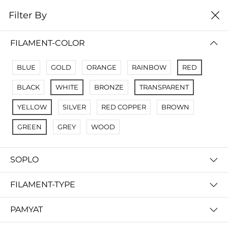
0
Filter By
Filter By
Сначало новые
FILAMENT-COLOR
No Results
BLUE
GOLD
ORANGE
RAINBOW
RED
Not Found Filters1
BLACK
WHITE
BRONZE
TRANSPARENT
Not Found Filters2
YELLOW
SILVER
RED COPPER
BROWN
GREEN
GREY
WOOD
SOPLO
FILAMENT-TYPE
PAMYAT