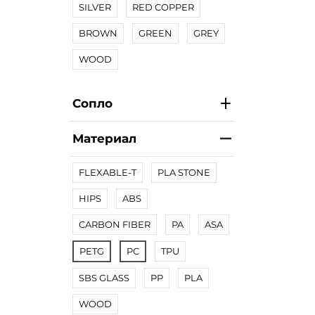
SILVER
RED COPPER
BROWN
GREEN
GREY
WOOD
Сопло
Материал
FLEXABLE-T
PLA STONE
HIPS
ABS
CARBON FIBER
PA
ASA
PETG
PC
TPU
SBS GLASS
PP
PLA
WOOD