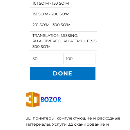
101 SO'M - 150 SO'M
151 SO'M - 200 SO'M
201 SO'M - 300 SO'M
TRANSLATION MISSING:
RU.ACTIVERECORD.ATTRIBUTES.SPREE/PRODUCT
300 SO'M
DONE
3D принтеры, комплектуюшие и расходные
материалы. Услуги 3д сканирование и