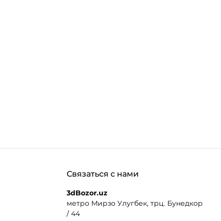
.MORE_THAN
Связаться с нами
3dBozor.uz
метро Мирзо Улугбек, трц. Бунедкор
/ 44