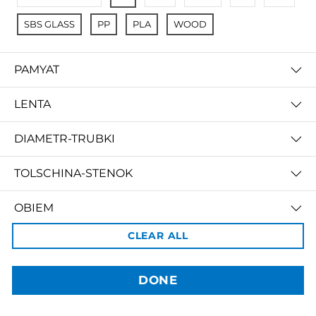
SBS GLASS
PP
PLA
WOOD
3dBozor.uz
метро Мирзо Улугбек, трц. Бунедкор / 44
PAMYAT
Телеграм:
@uz3dBozor
Для звонков
+998909955267
Электронная почта:
info@3dbozor.uz
LENTA
Powered by
DIAMETR-TRUBKI
© 2026
3dBozor.uz
. Все права защищены.
TOLSCHINA-STENOK
OBIEM
CLEAR ALL
PRICE
DONE