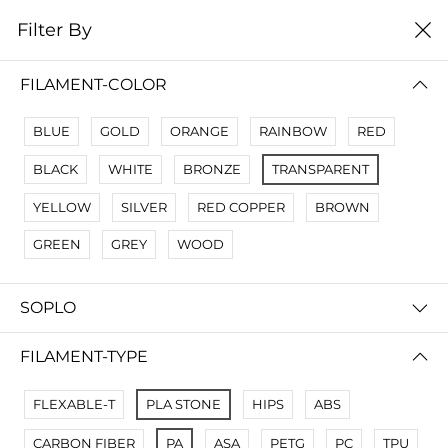
0
Filter By
Filter By
Сначало новые
FILAMENT-COLOR
BLUE
GOLD
ORANGE
RAINBOW
RED
BLACK
WHITE
BRONZE
TRANSPARENT
YELLOW
SILVER
RED COPPER
BROWN
GREEN
GREY
WOOD
SOPLO
FDplast - 3д пластик SBS GLASS 1,75мм
CREOZONE PLA - 3D пластик филамент для 3д принтера. Наивысшего качества
FILAMENT-TYPE
220 000 so'm
230 000 so'm
FLEXABLE-T
PLA STONE
HIPS
ABS
CARBON FIBER
PA
ASA
PETG
PC
TPU