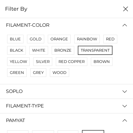
0
Filter By
Filter By
Сначало новые
FILAMENT-COLOR
No Results
BLUE
GOLD
ORANGE
RAINBOW
RED
Not Found Filters1
BLACK
WHITE
BRONZE
TRANSPARENT
Not Found Filters2
YELLOW
SILVER
RED COPPER
BROWN
GREEN
GREY
WOOD
SOPLO
FILAMENT-TYPE
PAMYAT