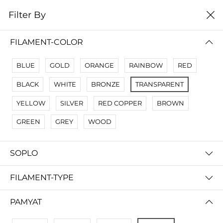
0
Filter By
Filter By
Сначало новые
FILAMENT-COLOR
No Results
BLUE
GOLD
ORANGE
RAINBOW
RED
Not Found Filters1
BLACK
WHITE
BRONZE
TRANSPARENT
Not Found Filters2
YELLOW
SILVER
RED COPPER
BROWN
GREEN
GREY
WOOD
SOPLO
FILAMENT-TYPE
PAMYAT