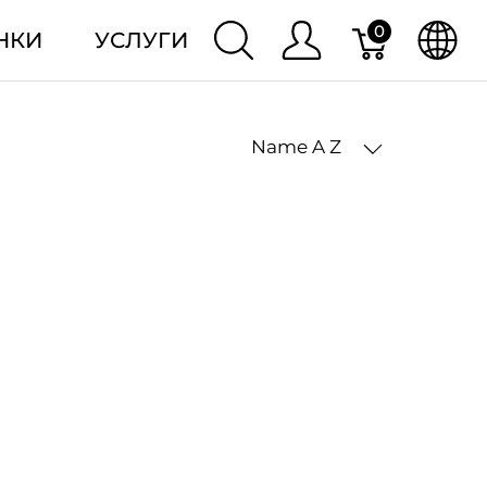
0
НКИ
УСЛУГИ
Name A Z
2