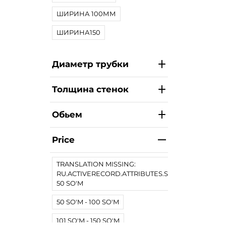
ШИРИНА 100ММ
ШИРИНА150
Диаметр трубки
Толщина стенок
Обьем
Price
TRANSLATION MISSING:
RU.ACTIVERECORD.ATTRIBUTES.SPREE/PRODUCT.
50 SO'M
50 SO'M - 100 SO'M
101 SO'M - 150 SO'M