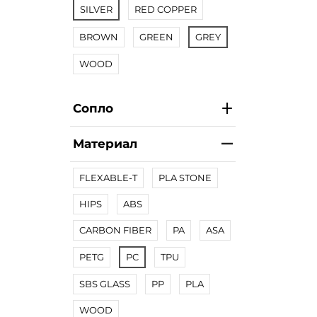
SILVER
RED COPPER
BROWN
GREEN
GREY
WOOD
Сопло
Материал
FLEXABLE-T
PLA STONE
HIPS
ABS
CARBON FIBER
PA
ASA
PETG
PC
TPU
SBS GLASS
PP
PLA
WOOD