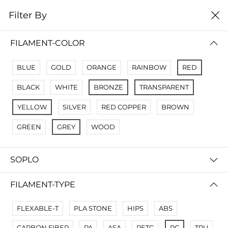
0
Filter By
Filter By
Name A Z
FILAMENT-COLOR
No Results
BLUE
GOLD
ORANGE
RAINBOW
RED
Not Found Filters1
BLACK
WHITE
BRONZE
TRANSPARENT
Not Found Filters2
YELLOW
SILVER
RED COPPER
BROWN
GREEN
GREY
WOOD
SOPLO
FILAMENT-TYPE
FLEXABLE-T
PLA STONE
HIPS
ABS
CARBON FIBER
PA
ASA
PETG
PC
TPU