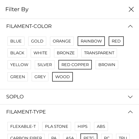
0
Filter By
Filter By
Сначало новые
FILAMENT-COLOR
No Results
BLUE
GOLD
ORANGE
RAINBOW
RED
Not Found Filters1
BLACK
WHITE
BRONZE
TRANSPARENT
Not Found Filters2
YELLOW
SILVER
RED COPPER
BROWN
GREEN
GREY
WOOD
SOPLO
FILAMENT-TYPE
FLEXABLE-T
PLA STONE
HIPS
ABS
CARBON FIBER
PA
ASA
PETG
PC
TPU