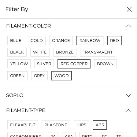
0
Filter By
Filter By
Сначало новые
FILAMENT-COLOR
No Results
BLUE
GOLD
ORANGE
RAINBOW
RED
Not Found Filters1
BLACK
WHITE
BRONZE
TRANSPARENT
Not Found Filters2
YELLOW
SILVER
RED COPPER
BROWN
GREEN
GREY
WOOD
SOPLO
FILAMENT-TYPE
FLEXABLE-T
PLA STONE
HIPS
ABS
CARBON FIBER
PA
ASA
PETG
PC
TPU