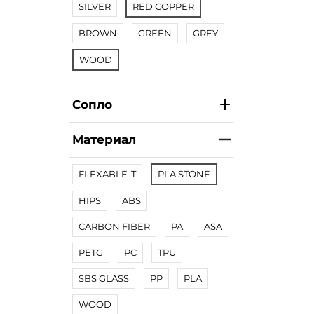
SILVER
RED COPPER
BROWN
GREEN
GREY
WOOD
Сопло
Материал
FLEXABLE-T
PLA STONE
HIPS
ABS
CARBON FIBER
PA
ASA
PETG
PC
TPU
SBS GLASS
PP
PLA
WOOD