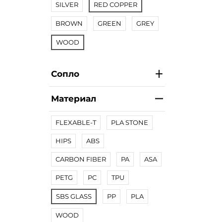
SILVER
RED COPPER
BROWN
GREEN
GREY
WOOD
Сопло
Материал
FLEXABLE-T
PLA STONE
HIPS
ABS
CARBON FIBER
PA
ASA
PETG
PC
TPU
SBS GLASS
PP
PLA
WOOD