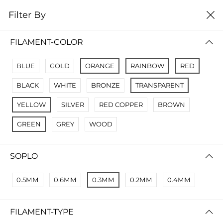
0
Filter By
Filter By
Сначало новые
FILAMENT-COLOR
No Results
BLUE
GOLD
ORANGE
RAINBOW
RED
Not Found Filters1
BLACK
WHITE
BRONZE
TRANSPARENT
Not Found Filters2
YELLOW
SILVER
RED COPPER
BROWN
GREEN
GREY
WOOD
SOPLO
0.5ММ
0.6ММ
0.3ММ
0.2ММ
0.4ММ
FILAMENT-TYPE