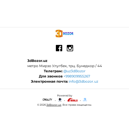
3dBozor.uz
метро Мирзо Улугбек, трц. Бунедкор / 44
Телеграм:
@uz3dBozor
Для звонков
+998909955267
Электронная почта:
info@3dbozor.uz
Powered by
© 2026
3dBozor.uz
. Все права защищены.