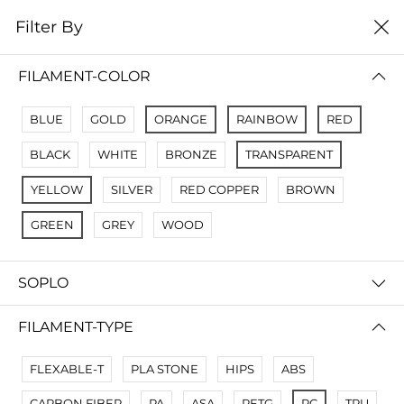
0
Filter By
цена от низкой к
Filter By
высокой
FILAMENT-COLOR
No Results
BLUE
GOLD
ORANGE
RAINBOW
RED
Not Found Filters1
BLACK
WHITE
BRONZE
TRANSPARENT
Not Found Filters2
YELLOW
SILVER
RED COPPER
BROWN
GREEN
GREY
WOOD
SOPLO
FILAMENT-TYPE
FLEXABLE-T
PLA STONE
HIPS
ABS
CARBON FIBER
PA
ASA
PETG
PC
TPU