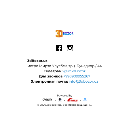
3dBozor.uz
метро Мирзо Улугбек, трц. Бунедкор / 44
Телеграм:
@uz3dBozor
Для звонков
+998909955267
Электронная почта:
info@3dbozor.uz
Powered by
© 2026
3dBozor.uz
. Все права защищены.