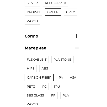
SILVER
RED COPPER
BROWN
GREEN
GREY
WOOD
Сопло
Материал
FLEXABLE-T
PLA STONE
HIPS
ABS
CARBON FIBER
PA
ASA
PETG
PC
TPU
SBS GLASS
PP
PLA
WOOD