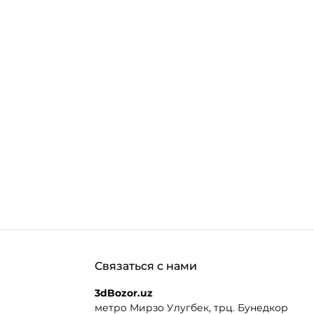
Связаться с нами
3dBozor.uz
метро Мирзо Улугбек, трц. Бунедкор