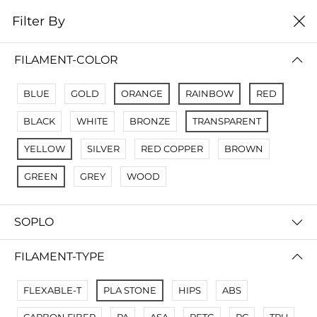
0
Filter By
цена от низкой к
Filter By
высокой
FILAMENT-COLOR
No Results
BLUE
GOLD
ORANGE
RAINBOW
RED
Not Found Filters1
BLACK
WHITE
BRONZE
TRANSPARENT
Not Found Filters2
YELLOW
SILVER
RED COPPER
BROWN
GREEN
GREY
WOOD
SOPLO
FILAMENT-TYPE
FLEXABLE-T
PLA STONE
HIPS
ABS