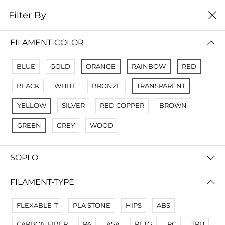
0
Filter By
цена от низкой к
Filter By
высокой
FILAMENT-COLOR
No Results
BLUE
GOLD
ORANGE
RAINBOW
RED
Not Found Filters1
BLACK
WHITE
BRONZE
TRANSPARENT
Not Found Filters2
YELLOW
SILVER
RED COPPER
BROWN
GREEN
GREY
WOOD
SOPLO
FILAMENT-TYPE
FLEXABLE-T
PLA STONE
HIPS
ABS
CARBON FIBER
PA
ASA
PETG
PC
TPU