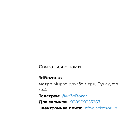
Связаться с нами
3dBozor.uz
метро Мирзо Улугбек, трц. Бунедкор
/ 44
Телеграм:
@uz3dBozor
Для звонков
+998909955267
Электронная почта:
info@3dbozor.uz