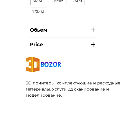
3ММ
2.5ММ
2ММ
1.3ММ
Обьем
Price
3D принтеры, комплектуюшие и расходные
материалы. Услуги 3д сканирование и
моделирование.