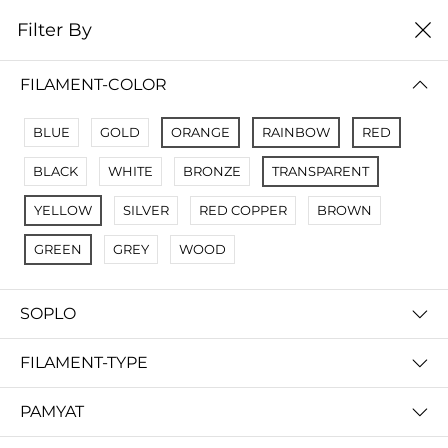
0
Filter By
цена от низкой к
Filter By
высокой
FILAMENT-COLOR
No Results
BLUE
GOLD
ORANGE
RAINBOW
RED
Not Found Filters1
BLACK
WHITE
BRONZE
TRANSPARENT
Not Found Filters2
YELLOW
SILVER
RED COPPER
BROWN
GREEN
GREY
WOOD
SOPLO
FILAMENT-TYPE
PAMYAT