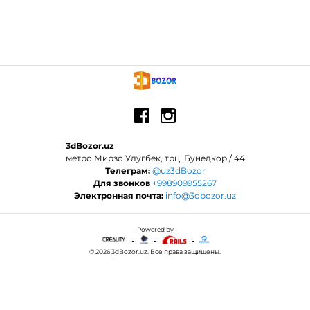
3dBozor.uz
метро Мирзо Улугбек, трц. Бунедкор / 44
Телеграм:
@uz3dBozor
Для звонков
+998909955267
Электронная почта:
info@3dbozor.uz
Powered by
© 2026
3dBozor.uz
. Все права защищены.