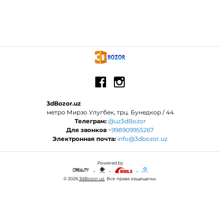
3dBozor.uz
метро Мирзо Улугбек, трц. Бунедкор / 44
Телеграм:
@uz3dBozor
Для звонков
+998909955267
Электронная почта:
info@3dbozor.uz
Powered by
© 2026
3dBozor.uz
. Все права защищены.