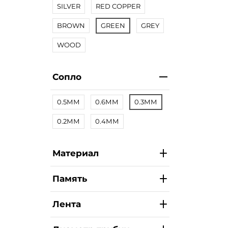
SILVER
RED COPPER
BROWN
GREEN
GREY
WOOD
Сопло
0.5ММ
0.6ММ
0.3ММ
0.2ММ
0.4ММ
Материал
Память
Лента