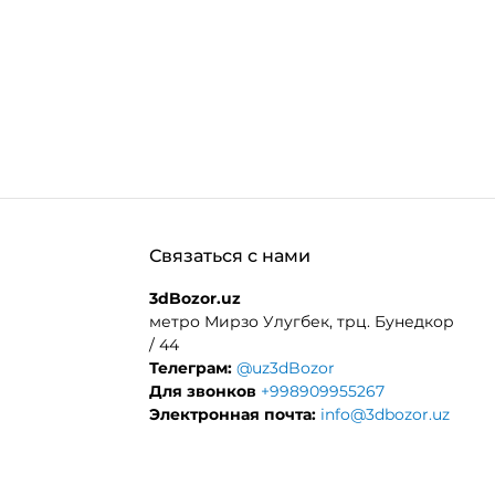
Связаться с нами
3dBozor.uz
метро Мирзо Улугбек, трц. Бунедкор
/ 44
Телеграм:
@uz3dBozor
Для звонков
+998909955267
Электронная почта:
info@3dbozor.uz