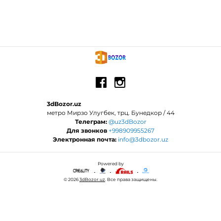
3dBozor.uz
метро Мирзо Улугбек, трц. Бунедкор / 44
Телеграм:
@uz3dBozor
Для звонков
+998909955267
Электронная почта:
info@3dbozor.uz
Powered by
© 2026
3dBozor.uz
. Все права защищены.