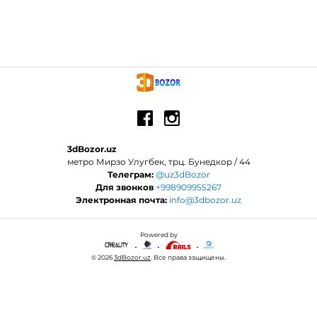
3dBozor.uz
метро Мирзо Улугбек, трц. Бунедкор / 44
Телеграм:
@uz3dBozor
Для звонков
+998909955267
Электронная почта:
info@3dbozor.uz
Powered by
© 2026
3dBozor.uz
. Все права защищены.