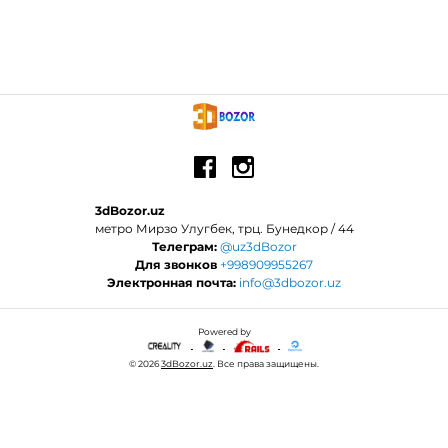
3dBozor.uz
метро Мирзо Улугбек, трц. Бунедкор / 44
Телеграм:
@uz3dBozor
Для звонков
+998909955267
Электронная почта:
info@3dbozor.uz
Powered by
© 2026
3dBozor.uz
. Все права защищены.