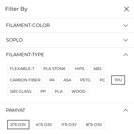
0
Filter By
Filter By
Name Z A
FILAMENT-COLOR
No Results
SOPLO
Not Found Filters1
Not Found Filters2
FILAMENT-TYPE
FLEXABLE-T
PLA STONE
HIPS
ABS
CARBON FIBER
PA
ASA
PETG
PC
TPU
SBS GLASS
PP
PLA
WOOD
PAMYAT
2ГБ ОЗУ
4ГБ ОЗУ
1ГБ ОЗУ
8ГБ ОЗУ