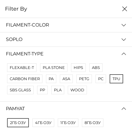
0
Filter By
Filter By
Сначало новые
FILAMENT-COLOR
No Results
SOPLO
Not Found Filters1
Not Found Filters2
FILAMENT-TYPE
FLEXABLE-T
PLA STONE
HIPS
ABS
CARBON FIBER
PA
ASA
PETG
PC
TPU
SBS GLASS
PP
PLA
WOOD
PAMYAT
2ГБ ОЗУ
4ГБ ОЗУ
1ГБ ОЗУ
8ГБ ОЗУ