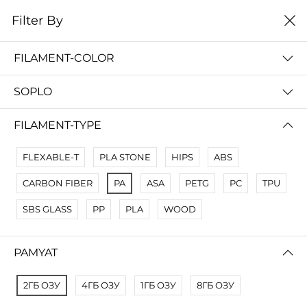
0
Filter By
Filter By
Сначало новые
FILAMENT-COLOR
No Results
SOPLO
Not Found Filters1
Not Found Filters2
FILAMENT-TYPE
FLEXABLE-T
PLA STONE
HIPS
ABS
CARBON FIBER
PA
ASA
PETG
PC
TPU
SBS GLASS
PP
PLA
WOOD
PAMYAT
2ГБ ОЗУ
4ГБ ОЗУ
1ГБ ОЗУ
8ГБ ОЗУ