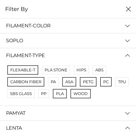
0
Filter By
Filter By
Сначало новые
FILAMENT-COLOR
No Results
SOPLO
Not Found Filters1
Not Found Filters2
FILAMENT-TYPE
FLEXABLE-T
PLA STONE
HIPS
ABS
CARBON FIBER
PA
ASA
PETG
PC
TPU
SBS GLASS
PP
PLA
WOOD
PAMYAT
LENTA