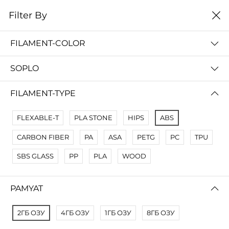
0
Filter By
Filter By
Сначало новые
FILAMENT-COLOR
No Results
SOPLO
Not Found Filters1
Not Found Filters2
FILAMENT-TYPE
FLEXABLE-T
PLA STONE
HIPS
ABS
CARBON FIBER
PA
ASA
PETG
PC
TPU
SBS GLASS
PP
PLA
WOOD
PAMYAT
2ГБ ОЗУ
4ГБ ОЗУ
1ГБ ОЗУ
8ГБ ОЗУ