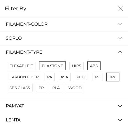
0
Filter By
Filter By
Name A Z
FILAMENT-COLOR
No Results
SOPLO
Not Found Filters1
Not Found Filters2
FILAMENT-TYPE
FLEXABLE-T
PLA STONE
HIPS
ABS
CARBON FIBER
PA
ASA
PETG
PC
TPU
SBS GLASS
PP
PLA
WOOD
PAMYAT
LENTA