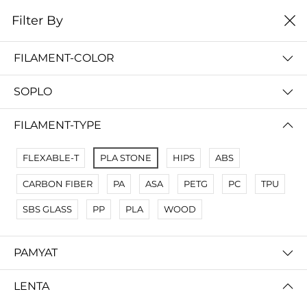
0
Filter By
Filter By
Сначало новые
FILAMENT-COLOR
No Results
SOPLO
Not Found Filters1
Not Found Filters2
FILAMENT-TYPE
FLEXABLE-T
PLA STONE
HIPS
ABS
CARBON FIBER
PA
ASA
PETG
PC
TPU
SBS GLASS
PP
PLA
WOOD
PAMYAT
LENTA