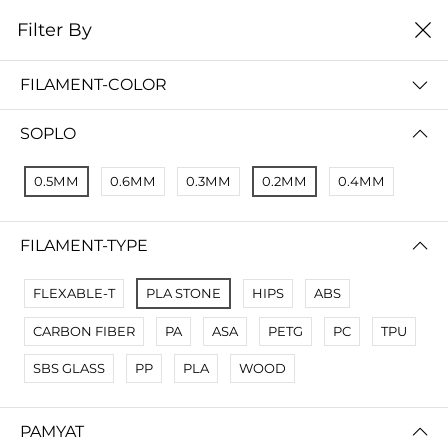
0
Filter By
Filter By
Name Z A
FILAMENT-COLOR
No Results
SOPLO
Not Found Filters1
Not Found Filters2
0.5ММ
0.6ММ
0.3ММ
0.2ММ
0.4ММ
FILAMENT-TYPE
FLEXABLE-T
PLA STONE
HIPS
ABS
CARBON FIBER
PA
ASA
PETG
PC
TPU
SBS GLASS
PP
PLA
WOOD
PAMYAT