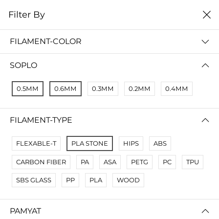
0
Filter By
Filter By
Name Z A
FILAMENT-COLOR
No Results
SOPLO
Not Found Filters1
Not Found Filters2
0.5ММ
0.6ММ
0.3ММ
0.2ММ
0.4ММ
FILAMENT-TYPE
FLEXABLE-T
PLA STONE
HIPS
ABS
CARBON FIBER
PA
ASA
PETG
PC
TPU
SBS GLASS
PP
PLA
WOOD
PAMYAT