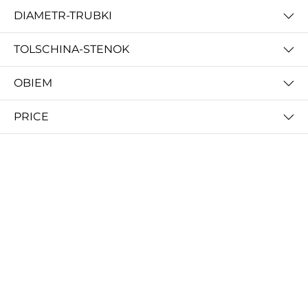
DIAMETR-TRUBKI
TOLSCHINA-STENOK
OBIEM
PETG Carbon(карбон) Высококачественная нить из углеродного волокна для 3d принтера
PC+ Carbon(карбон) Высококачественная нить из углеродного волокна для 3d принтера
PRICE
350 000 so'm
420 000 so'm
pa Carbon(нейлон + карбон) Высококачественная нить из углеродного волокна для 3d принтера
Пластик HIPS