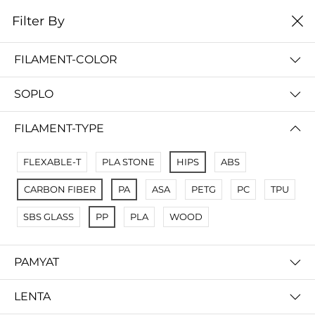
0
Filter By
Filter By
Сначало новые
FILAMENT-COLOR
SOPLO
FILAMENT-TYPE
FLEXABLE-T
PLA STONE
HIPS
ABS
CARBON FIBER
PA
ASA
PETG
PC
TPU
SBS GLASS
PP
PLA
WOOD
CREOZONE Carbon(карбон) Высококачественная нить из углеродного волокна для 3d принтера
CREOZONE PP Полипропиленовая нить для 3D-принтера
350 000 so'm
300 000 so'm
PAMYAT
LENTA