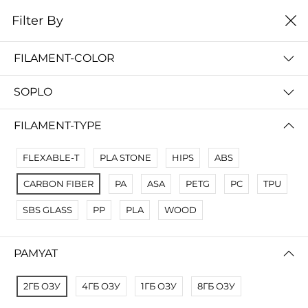
0
Filter By
Filter By
Сначало новые
FILAMENT-COLOR
No Results
SOPLO
Not Found Filters1
Not Found Filters2
FILAMENT-TYPE
FLEXABLE-T
PLA STONE
HIPS
ABS
CARBON FIBER
PA
ASA
PETG
PC
TPU
SBS GLASS
PP
PLA
WOOD
PAMYAT
2ГБ ОЗУ
4ГБ ОЗУ
1ГБ ОЗУ
8ГБ ОЗУ