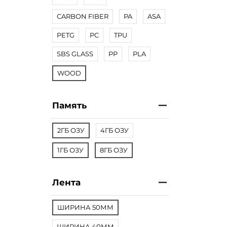
CARBON FIBER
PA
ASA
PETG
PC
TPU
SBS GLASS
PP
PLA
WOOD
Память
2ГБ ОЗУ
4ГБ ОЗУ
1ГБ ОЗУ
8ГБ ОЗУ
Лента
ШИРИНА 50ММ
ШИРИНА 40ММ