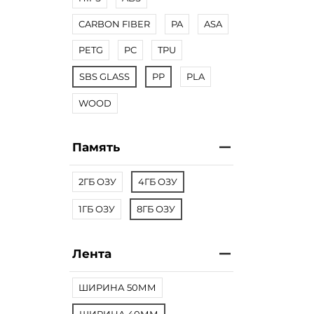
CARBON FIBER
PA
ASA
PETG
PC
TPU
SBS GLASS
PP
PLA
WOOD
Память
2ГБ ОЗУ
4ГБ ОЗУ
1ГБ ОЗУ
8ГБ ОЗУ
Лента
ШИРИНА 50ММ