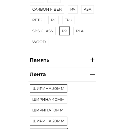
CARBON FIBER
PA
ASA
PETG
PC
TPU
SBS GLASS
PP
PLA
WOOD
Память
Лента
ШИРИНА 50ММ
ШИРИНА 40ММ
ШИРИНА 10ММ
ШИРИНА 20ММ