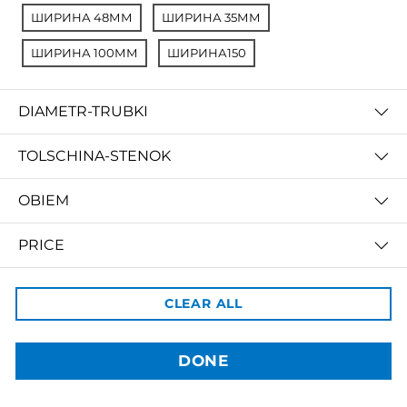
ШИРИНА 48ММ
ШИРИНА 35ММ
ШИРИНА 100ММ
ШИРИНА150
DIAMETR-TRUBKI
TOLSCHINA-STENOK
3dBozor.uz
OBIEM
метро Мирзо Улугбек, трц. Бунедкор / 44
Телеграм:
@uz3dBozor
Для звонков
+998909955267
PRICE
Электронная почта:
info@3dbozor.uz
CLEAR ALL
Powered by
© 2026
3dBozor.uz
. Все права защищены.
DONE