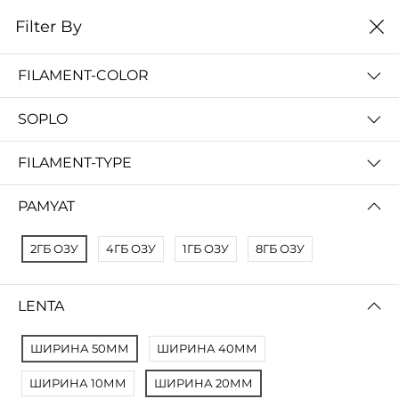
0
Filter By
Filter By
Name Z A
FILAMENT-COLOR
No Results
SOPLO
Not Found Filters1
Not Found Filters2
FILAMENT-TYPE
PAMYAT
2ГБ ОЗУ
4ГБ ОЗУ
1ГБ ОЗУ
8ГБ ОЗУ
LENTA
ШИРИНА 50ММ
ШИРИНА 40ММ
ШИРИНА 10ММ
ШИРИНА 20ММ