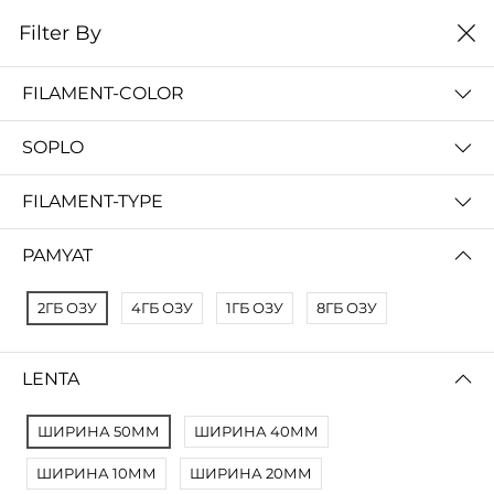
0
Filter By
Filter By
Name Z A
FILAMENT-COLOR
No Results
SOPLO
Not Found Filters1
Not Found Filters2
FILAMENT-TYPE
PAMYAT
2ГБ ОЗУ
4ГБ ОЗУ
1ГБ ОЗУ
8ГБ ОЗУ
LENTA
ШИРИНА 50ММ
ШИРИНА 40ММ
ШИРИНА 10ММ
ШИРИНА 20ММ