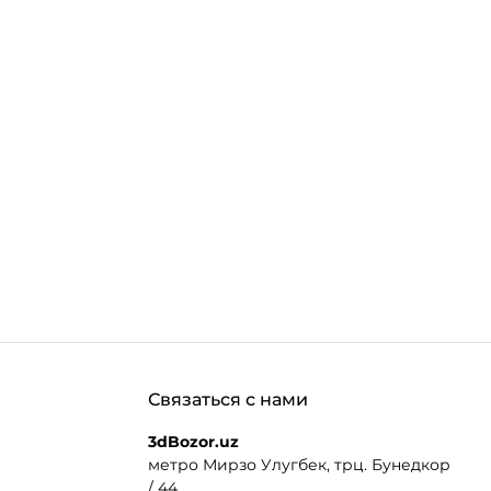
Связаться с нами
3dBozor.uz
метро Мирзо Улугбек, трц. Бунедкор
/ 44