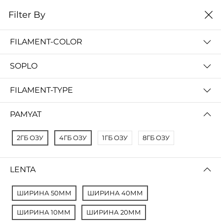
0
Filter By
Filter By
Сначало новые
FILAMENT-COLOR
No Results
SOPLO
Not Found Filters1
Not Found Filters2
FILAMENT-TYPE
PAMYAT
2ГБ ОЗУ
4ГБ ОЗУ
1ГБ ОЗУ
8ГБ ОЗУ
LENTA
ШИРИНА 50ММ
ШИРИНА 40ММ
ШИРИНА 10ММ
ШИРИНА 20ММ