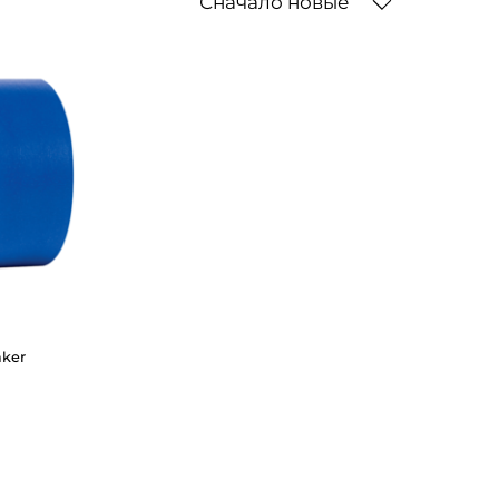
Сначало новые
aker