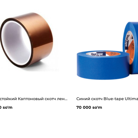
Термостойкий Каптоновый скотч лента. Kapton Tape ширина 10-100мм
Синий скотч Blue-tape Ultim
0 so'm
70 000 so'm