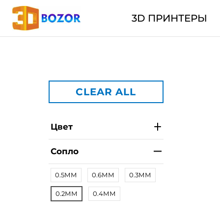
3D ПРИНТЕРЫ
CLEAR ALL
Цвет
Сопло
0.5ММ
0.6ММ
0.3ММ
0.2ММ
0.4ММ