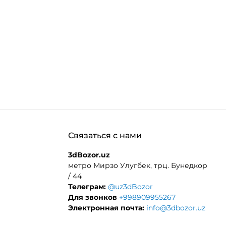
Связаться с нами
3dBozor.uz
метро Мирзо Улугбек, трц. Бунедкор
/ 44
Телеграм:
@uz3dBozor
Для звонков
+998909955267
Электронная почта:
info@3dbozor.uz