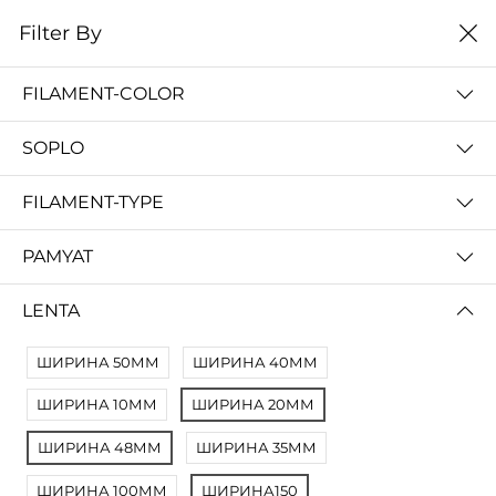
0
Filter By
Filter By
Сначало новые
FILAMENT-COLOR
No Results
SOPLO
Not Found Filters1
Not Found Filters2
FILAMENT-TYPE
PAMYAT
LENTA
ШИРИНА 50ММ
ШИРИНА 40ММ
ШИРИНА 10ММ
ШИРИНА 20ММ
ШИРИНА 48ММ
ШИРИНА 35ММ
ШИРИНА 100ММ
ШИРИНА150