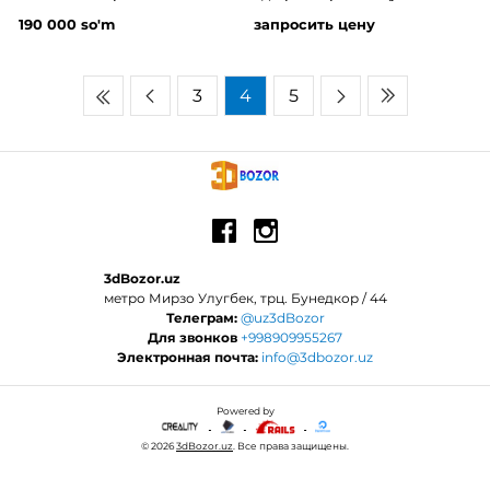
190 000 so'm
запросить цену
3
4
5
3dBozor.uz
метро Мирзо Улугбек, трц. Бунедкор / 44
Телеграм:
@uz3dBozor
Для звонков
+998909955267
Электронная почта:
info@3dbozor.uz
Powered by
© 2026
3dBozor.uz
. Все права защищены.