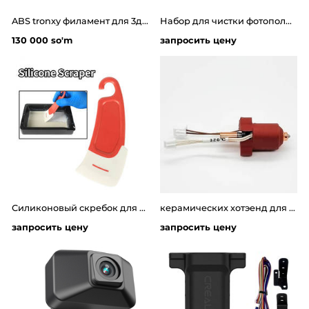
ABS tronxy филамент для 3д принтера
Набор для чистки фотополимерных 3D-принтеров Anycubic Cleaning Kit
130 000 so'm
запросить цену
Силиконовый скребок для очистки ванночки фотополимерных 3д принтеров
керамических хотэенд для 3д принтера Creality K1 / K1 Max / CR-M4
запросить цену
запросить цену